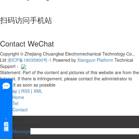
扫码访问手机站
Contact WeChat
Copyright © Zhejiang Chuangkai Electromechanical Technology Co.,
Ltd
浙ICP备19035900号-1
Powered by
Xiangyun Platform
Technical
Support：
Statement: Part of the content and pictures of this website are from the
Internet. If there is infringement, please contact the administrator to
delete it as soon as possible
Site map
|
RSS
|
XML
Home
Tel
Contact
Hotline
18057225689
Message
Wechat