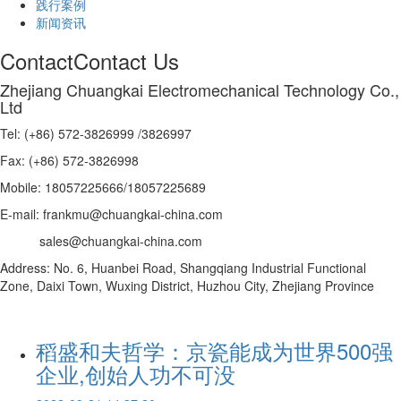
践行案例
新闻资讯
Contact
Contact Us
Zhejiang Chuangkai Electromechanical Technology Co.,
Ltd
Tel: (+86) 572-3826999 /3826997
Fax: (+86) 572-3826998
Mobile: 18057225666/18057225689
E-mail: frankmu@chuangkai-china.com
sales@chuangkai-china.com
Address: No. 6, Huanbei Road, Shangqiang Industrial Functional
Zone, Daixi Town, Wuxing District, Huzhou City, Zhejiang Province
稻盛和夫哲学：京瓷能成为世界500强
企业,创始人功不可没