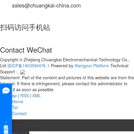
sales@chuangkai-china.com
扫码访问手机站
Contact WeChat
Copyright © Zhejiang Chuangkai Electromechanical Technology Co.,
Ltd
浙ICP备19035900号-1
Powered by
Xiangyun Platform
Technical
Support：
Statement: Part of the content and pictures of this website are from the
Internet. If there is infringement, please contact the administrator to
delete it as soon as possible
Site map
|
RSS
|
XML
Home
Tel
Contact
Hotline
18057225689