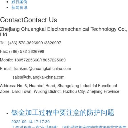
践行案例
新闻资讯
Contact
Contact Us
Zhejiang Chuangkai Electromechanical Technology Co.,
Ltd
Tel: (+86) 572-3826999 /3826997
Fax: (+86) 572-3826998
Mobile: 18057225666/18057225689
E-mail: frankmu@chuangkai-china.com
sales@chuangkai-china.com
Address: No. 6, Huanbei Road, Shangqiang Industrial Functional
Zone, Daixi Town, Wuxing District, Huzhou City, Zhejiang Province
钣金加工过程中要注意的防护问题
2022-09-14 17:17:30
工作过程中一直“火花四溅”，因此采取相应的防护措施是非常需要