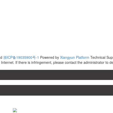
td
浙ICP备19035900号-1
Powered by
Xiangyun Platform
Technical Su
Internet. If there is infringement, please contact the administrator to d