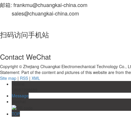
邮箱: frankmu@chuangkai-china.com
sales@chuangkai-china.com
扫码访问手机站
Contact WeChat
Copyright © Zhejiang Chuangkai Electromechanical Technology Co., L
Statement: Part of the content and pictures of this website are from the 
Site map
|
RSS
|
XML
Hotline
18057225689
Message
Wechat
TOP