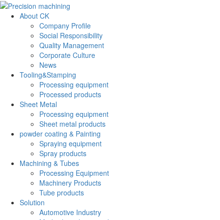
About CK
Company Profile
Social Responsibility
Quality Management
Corporate Culture
News
Tooling&Stamping
Processing equipment
Processed products
Sheet Metal
Processing equipment
Sheet metal products
powder coating & Painting
Spraying equipment
Spray products
Machining & Tubes
Processing Equipment
Machinery Products
Tube products
Solution
Automotive Industry