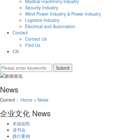
Medical machinery industry
Security Industry
Wind Power Industry & Power Industry
Logistics Industry
Electrical and Automation
Contact
Contact Us
Find Us
CN
News
Current：
Home
>
News
企业文化
News
幸福创凯
读书会
践行案例